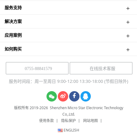
可视门铃
服务支持
网络摄像机
维修网点
行车记录仪
解决方案
下载中心
AI 智能喂鸟器
产品解决方案
产品帮助
应用案例
NVR Kit
软件解决方案
如何购买
在线技术客服
0755-88841579
服务时间段：周一至周日 9:00-12:00 13:30-18:00 (节假日除外)
版权所有 2019-
2026
Shenzhen Micro Star Electronic Technology
Co,.Ltd.
使用条款
隐私保护
网站地图
ENGLISH