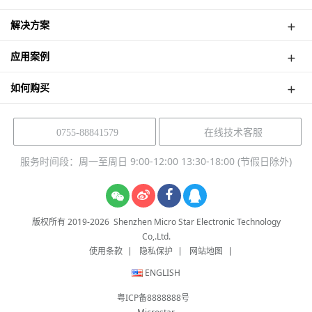
网络摄像机
维修网点
行车记录仪
解决方案
下载中心
AI 智能喂鸟器
产品解决方案
产品帮助
应用案例
NVR Kit
软件解决方案
如何购买
在线技术客服
0755-88841579
服务时间段：周一至周日 9:00-12:00 13:30-18:00 (节假日除外)
版权所有 2019-
2026
Shenzhen Micro Star Electronic Technology
Co,.Ltd.
使用条款
隐私保护
网站地图
ENGLISH
粤ICP备8888888号